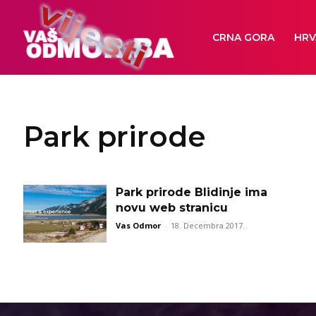
CRNA GORA
HRV
Park prirode
Park prirode Blidinje ima
novu web stranicu
Vas Odmor
-
18. Decembra 2017.