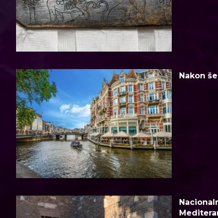
Nakon šes
Nacionaln
Meditera