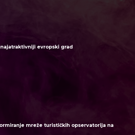
ajatraktivniji evropski grad
ormiranje mreže turističkih opservatorija na