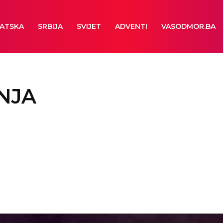
ATSKA
SRBIJA
SVIJET
ADVENTI
VASODMOR.BA
NJA