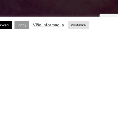
Više informacija
ihvati
Odbij
Postavke
ajatraktivniji evropski grad
ormiranje mreže turističkih opservatorija na