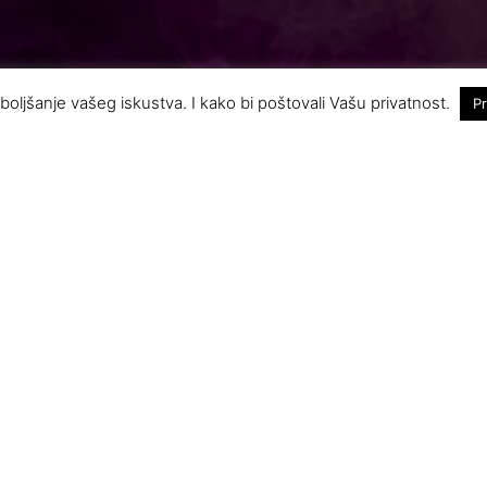
boljšanje vašeg iskustva. I kako bi poštovali Vašu privatnost.
Pr
t godina Amsterdam izgubio laskavu titulu: Ovo je n
a turistička organizacija učestvovala na seminaru F
nu