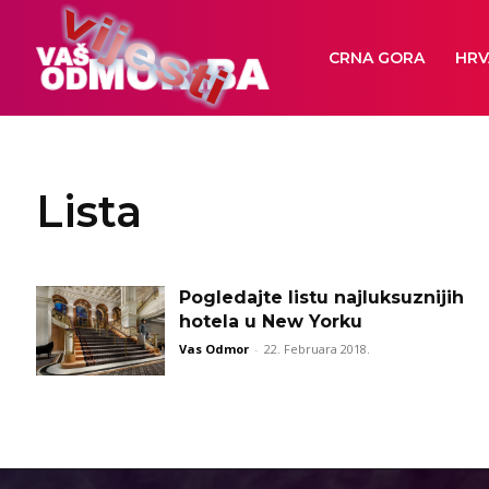
CRNA GORA
HRV
Lista
Pogledajte listu najluksuznijih
hotela u New Yorku
Vas Odmor
-
22. Februara 2018.