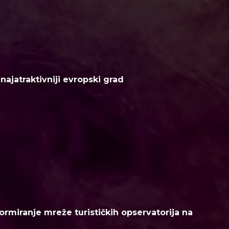
ajatraktivniji evropski grad
ormiranje mreže turističkih opservatorija na