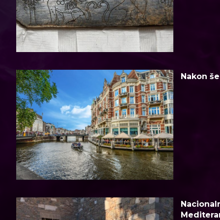
Nakon šes
Nacionaln
Meditera