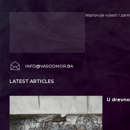
Najnovije vijesti i zan
INFO@VASODMOR.BA
LATEST ARTICLES
U drevno