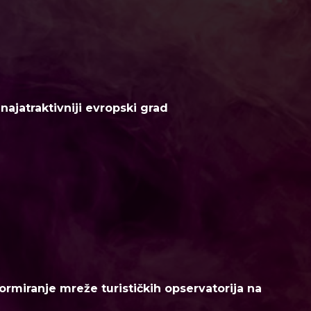
ajatraktivniji evropski grad
ormiranje mreže turističkih opservatorija na