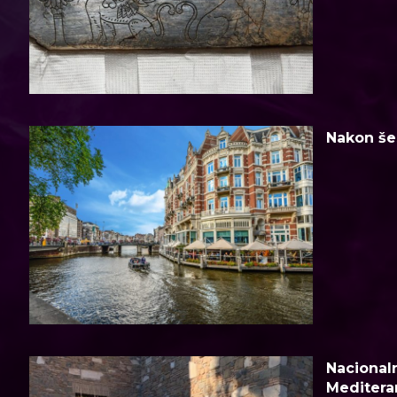
Nakon šes
Nacionaln
Meditera