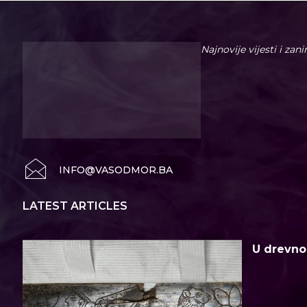
Najnovije vijesti i zan
INFO@VASODMOR.BA
LATEST ARTICLES
U drevno