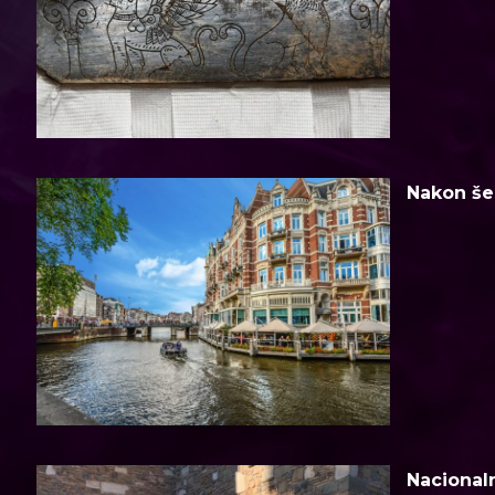
Nakon šes
Nacionaln