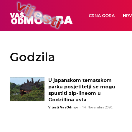
CRNA GORA
HRV
Godzila
U japanskom tematskom
parku posjetitelji se mogu
spustiti zip-lineom u
Godzillina usta
Vijesti VasOdmor
-
14. Novembra 2020.