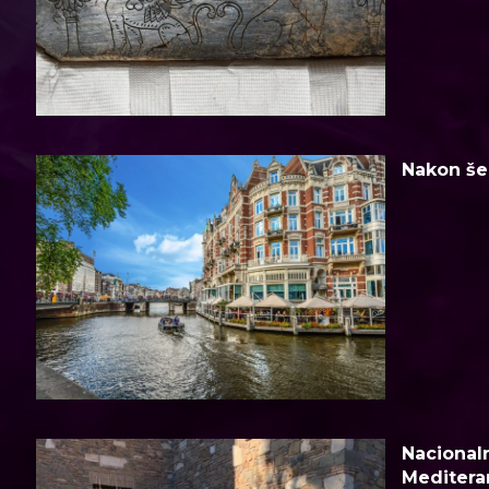
Nakon šes
Nacionaln
Meditera