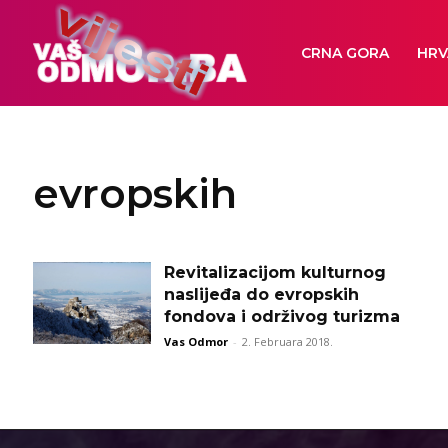
CRNA GORA
HRV
evropskih
Revitalizacijom kulturnog
naslijeđa do evropskih
fondova i održivog turizma
Vas Odmor
-
2. Februara 2018.