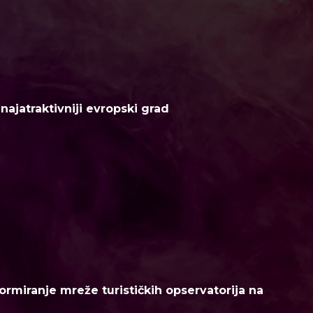
ajatraktivniji evropski grad
ormiranje mreže turističkih opservatorija na