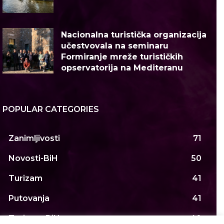
Nacionalna turistička organizacija
učestvovala na seminaru
Formiranje mreže turističkih
opservatorija na Mediteranu
POPULAR CATEGORIES
Zanimljivosti
71
Novosti-BiH
50
Turizam
41
Putovanja
41
Turizam-BiH
40