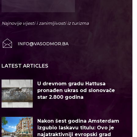
Najnovije vijesti i zanimljivosti iz turizma
INFO@VASODMOR.BA
LATEST ARTICLES
U drevnom gradu Hattusa
pronađen ukras od slonovače
star 2.800 godina
Nakon šest godina Amsterdam
izgubio laskavu titulu: Ovo je
najatraktivniji evropski grad