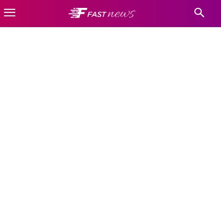
KULTURA-BIH
Adventi
Crna Gora
Hrvatska
Kultura-CG
Naslovnica
Kultura-BiH