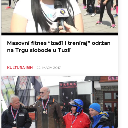
Masovni fitnes “Izađi i treniraj” održan
na Trgu slobode u Tuzli
KULTURA-BIH
22. MAJA 2017.