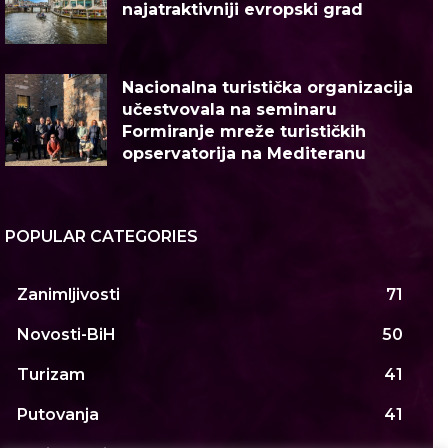
najatraktivniji evropski grad
Nacionalna turistička organizacija
učestvovala na seminaru
Formiranje mreže turističkih
opservatorija na Mediteranu
POPULAR CATEGORIES
Zanimljivosti
71
Novosti-BiH
50
Turizam
41
Putovanja
41