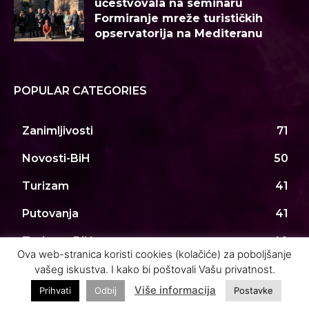
učestvovala na seminaru
Formiranje mreže turističkih
opservatorija na Mediteranu
POPULAR CATEGORIES
Zanimljivosti
71
Novosti-BiH
50
Turizam
41
Putovanja
41
Turizam-BiH
40
Ova web-stranica koristi cookies (kolačiće) za poboljšanje
Novosti
38
vašeg iskustva. I kako bi poštovali Vašu privatnost.
Više informacija
Prihvati
Odbij
Postavke