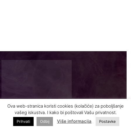
Ova web-stranica koristi cookies (kolačiće) za poboljšanje
Najnovije vijesti i zanimljivosti iz turizma
vašeg iskustva. I kako bi poštovali Vašu privatnost.
Više informacija
Prihvati
Odbij
Postavke
INFO@VASODMOR.BA