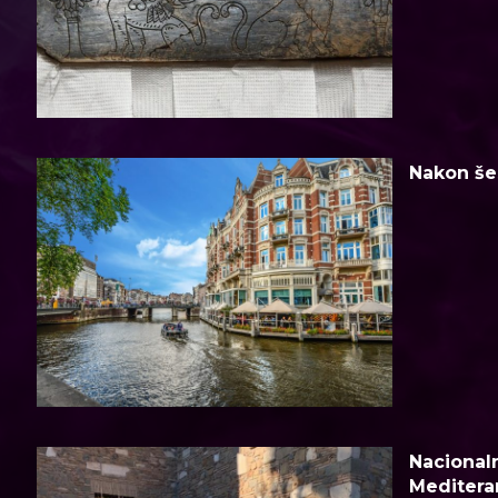
Nakon šes
Nacionaln
Meditera