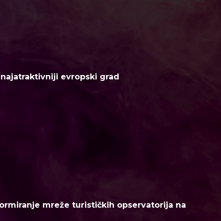
ajatraktivniji evropski grad
ormiranje mreže turističkih opservatorija na