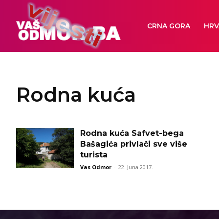
CRNA GORA
HRV
Rodna kuća
Rodna kuća Safvet-bega
Bašagića privlači sve više
turista
Vas Odmor
-
22. Juna 2017.