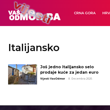
CRNA GORA
HRV
Italijansko
Još jedno italijansko selo
prodaje kuće za jedan euro
Vijesti VasOdmor
-
8. Decembra 2020.