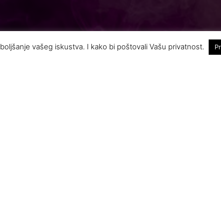
boljšanje vašeg iskustva. I kako bi poštovali Vašu privatnost.
Pr
t godina Amsterdam izgubio laskavu titulu: Ovo je n
a turistička organizacija učestvovala na seminaru F
nu