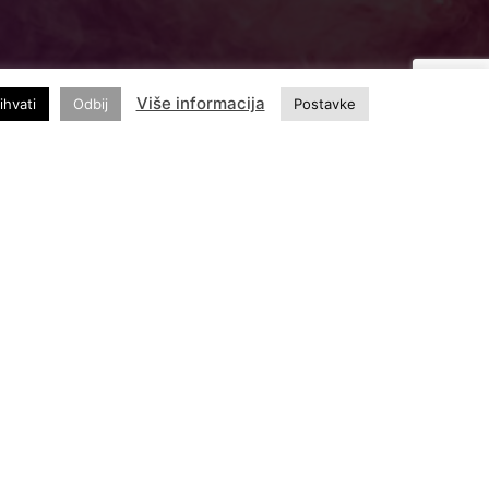
Više informacija
ihvati
Odbij
Postavke
ajatraktivniji evropski grad
ormiranje mreže turističkih opservatorija na