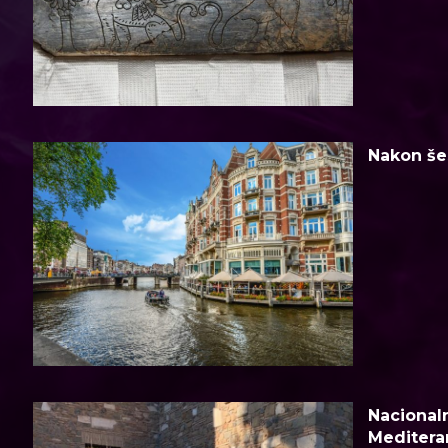
Nakon šes
Nacionaln
Meditera