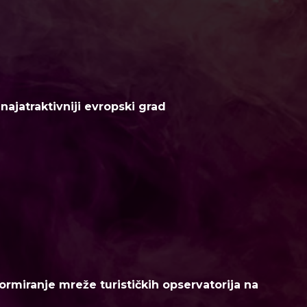
ajatraktivniji evropski grad
ormiranje mreže turističkih opservatorija na