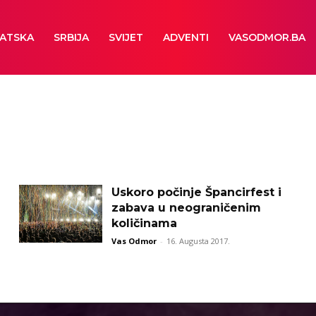
ATSKA
SRBIJA
SVIJET
ADVENTI
VASODMOR.BA
Uskoro počinje Špancirfest i
zabava u neograničenim
količinama
Vas Odmor
-
16. Augusta 2017.