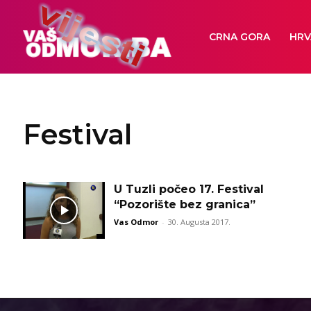
CRNA GORA
HRV
Festival
U Tuzli počeo 17. Festival
“Pozorište bez granica”
Vas Odmor
-
30. Augusta 2017.